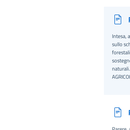
Intesa, 
sullo sc
forestali
sostegno
naturali
AGRICOL
Parere, 