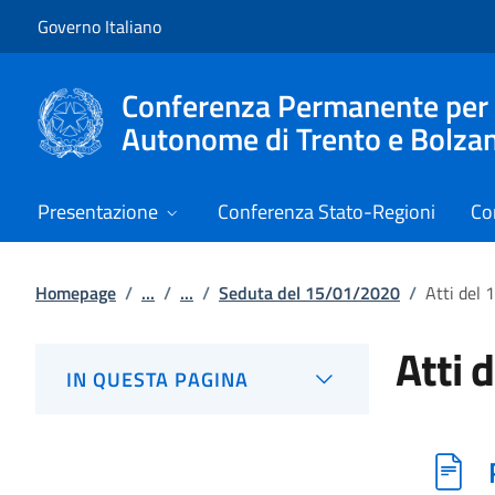
Vai al contenuto
Vai alla navigazione del sito
Governo Italiano
Conferenza Permanente per i r
Autonome di Trento e Bolza
Presentazione
Conferenza Stato-Regioni
Co
Homepage
/
...
/
...
/
Seduta del 15/01/2020
/
Atti del
Atti 
IN QUESTA PAGINA