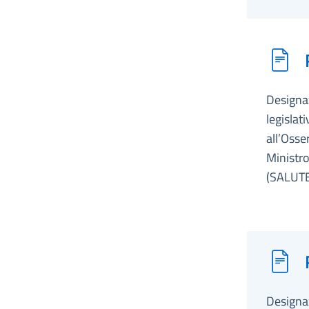
Designaz
legislat
all’Osse
Ministro
(SALUTE
Designaz