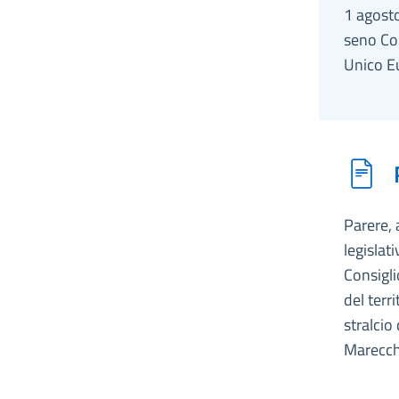
1 agosto
seno Co
Unico E
Parere, 
legislat
Consigli
del terr
stralcio
Marecch