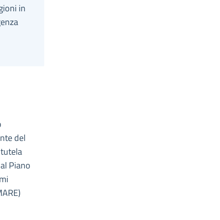
ioni in
genza
o
ente del
 tutela
 al Piano
umi
MARE)