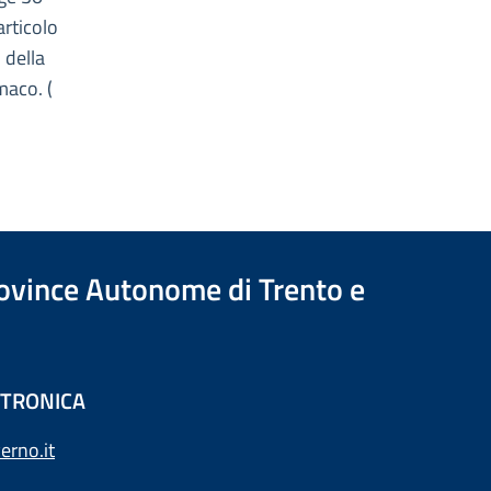
articolo
 della
maco. (
Province Autonome di Trento e
ETTRONICA
erno.it