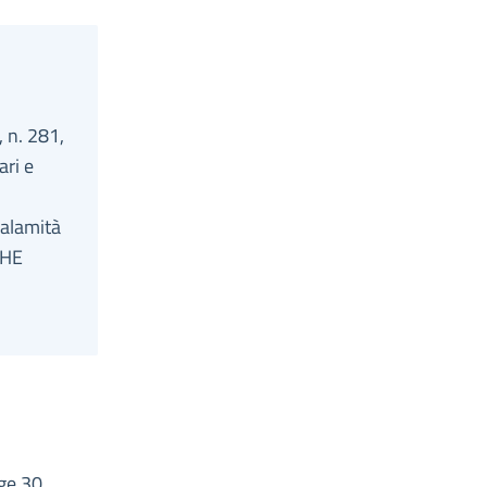
, n. 281,
ari e
calamità
CHE
gge 30