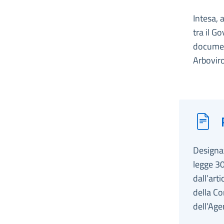
Intesa, 
tra il G
document
Arbovir
Designaz
legge 30
dall’art
della Co
dell’Age