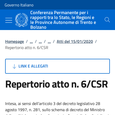
Vai al contenuto
Vai alla navigazione del sito
Governo Italiano
Conferenza Permanente per i
rapporti tra lo Stato, le Regioni e
le Province Autonome di Trento e
Cerca
Bolzano
Homepage
/
...
/
...
/
...
/
Atti del 15/01/2020
/
Repertorio atto n. 6/CSR
LINK E ALLEGATI
Repertorio atto n. 6/CSR
Intesa, ai sensi dell’articolo 3 del decreto legislativo 28
agosto 1997, n. 281, sullo schema di decreto del Ministro