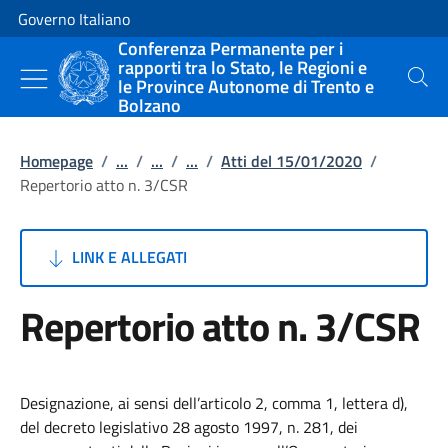
Vai al contenuto
Vai alla navigazione del sito
Governo Italiano
Conferenza Permanente per i
rapporti tra lo Stato, le Regioni e
le Province Autonome di Trento e
Cerca
Bolzano
Homepage
/
...
/
...
/
...
/
Atti del 15/01/2020
/
Repertorio atto n. 3/CSR
LINK E ALLEGATI
Repertorio atto n. 3/CSR
Designazione, ai sensi dell’articolo 2, comma 1, lettera d),
del decreto legislativo 28 agosto 1997, n. 281, dei