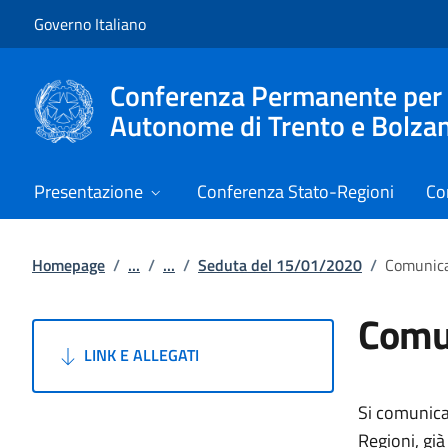
Vai al contenuto
Vai alla navigazione del sito
Governo Italiano
Conferenza Permanente per i r
Autonome di Trento e Bolza
Presentazione
Conferenza Stato-Regioni
Co
Homepage
/
...
/
...
/
Seduta del 15/01/2020
/
Comunic
Comu
LINK E ALLEGATI
Si comunica
Regioni, gi