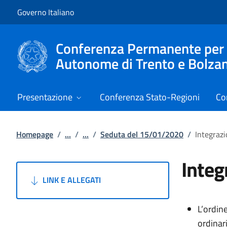
Vai al contenuto
Vai alla navigazione del sito
Governo Italiano
Conferenza Permanente per i r
Autonome di Trento e Bolza
Presentazione
Conferenza Stato-Regioni
Co
Homepage
/
...
/
...
/
Seduta del 15/01/2020
/
Integrazi
Integ
LINK E ALLEGATI
L’ordin
ordinar