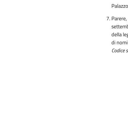
Palazzo
Parere, 
settemb
della l
di nomi
Codice 