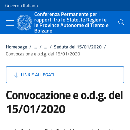
Vai al contenuto
Vai alla navigazione del sito
Governo Italiano
Conferenza Permanente per i
rapporti tra lo Stato, le Regioni e
le Province Autonome di Trento e
Cerca
Bolzano
Homepage
/
...
/
...
/
Seduta del 15/01/2020
/
Convocazione e o.d.g. del 15/01/2020
LINK E ALLEGATI
Convocazione e o.d.g. del
15/01/2020