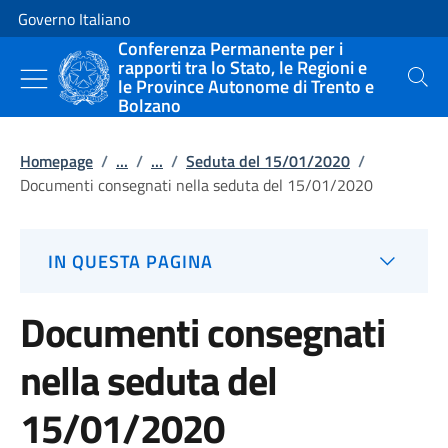
Vai al contenuto
Vai alla navigazione del sito
Governo Italiano
Conferenza Permanente per i
rapporti tra lo Stato, le Regioni e
le Province Autonome di Trento e
Cerca
Bolzano
Homepage
/
...
/
...
/
Seduta del 15/01/2020
/
Documenti consegnati nella seduta del 15/01/2020
IN QUESTA PAGINA
Documenti consegnati
nella seduta del
15/01/2020