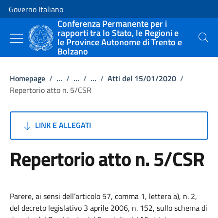
Vai al contenuto
Vai alla navigazione del sito
Governo Italiano
Conferenza Permanente per i
rapporti tra lo Stato, le Regioni e
le Province Autonome di Trento e
Cerca
Bolzano
Homepage
/
...
/
...
/
...
/
Atti del 15/01/2020
/
Repertorio atto n. 5/CSR
LINK E ALLEGATI
Repertorio atto n. 5/CSR
Parere, ai sensi dell’articolo 57, comma 1, lettera a), n. 2,
del decreto legislativo 3 aprile 2006, n. 152, sullo schema di