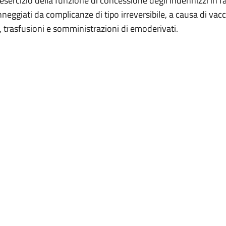
esercizio della funzione di concessione degli indennizzi in f
neggiati da complicanze di tipo irreversibile, a causa di vac
, trasfusioni e somministrazioni di emoderivati.