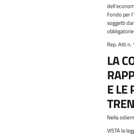
dell’economi
Fondo per l’
soggetti dan
obbligatorie
Rep. Atti n.
LA C
RAPP
E LE
TREN
Nella odier
VISTA la leg