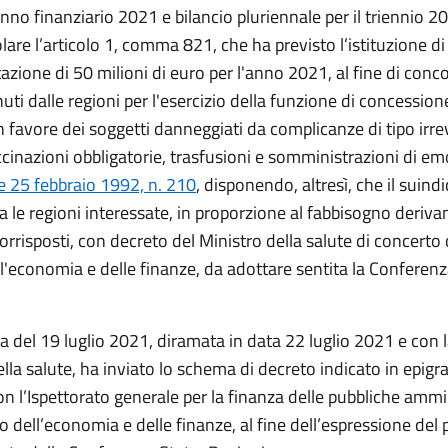
anno finanziario 2021 e bilancio pluriennale per il triennio 
olare l’articolo 1, comma 821, che ha previsto l’istituzione d
zione di 50 milioni di euro per l'anno 2021, al fine di conco
uti dalle regioni per l'esercizio della funzione di concession
n favore dei soggetti danneggiati da complicanze di tipo irrev
cinazioni obbligatorie, trasfusioni e somministrazioni di em
e 25 febbraio 1992, n. 210
, disponendo, altresì, che il suin
tra le regioni interessate, in proporzione al fabbisogno deriva
orrisposti, con decreto del Ministro della salute di concerto 
l'economia e delle finanze, da adottare sentita la Conferen
a del 19 luglio 2021, diramata in data 22 luglio 2021 e con la
lla salute, ha inviato lo schema di decreto indicato in epigra
n l’Ispettorato generale per la finanza delle pubbliche ammi
o dell’economia e delle finanze, al fine dell’espressione del 