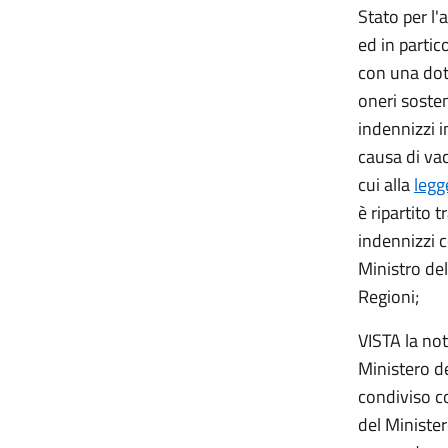
Stato per l'
ed in partic
con una dota
oneri sosten
indennizzi i
causa di vac
cui alla
legg
è ripartito 
indennizzi c
Ministro del
Regioni;
VISTA la not
Ministero de
condiviso co
del Minister