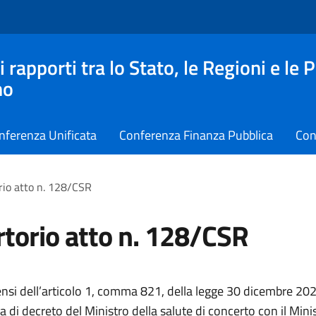
apporti tra lo Stato, le Regioni e le 
no
nferenza Unificata
Conferenza Finanza Pubblica
Con
rio atto n. 128/CSR
torio atto n. 128/CSR
ensi dell’articolo 1, comma 821, della legge 30 dicembre 202
 di decreto del Ministro della salute di concerto con il Mini