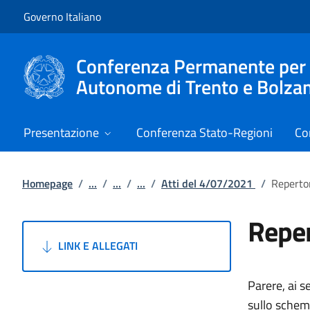
Vai al contenuto
Vai alla navigazione del sito
Governo Italiano
Conferenza Permanente per i r
Autonome di Trento e Bolza
Presentazione
Conferenza Stato-Regioni
Co
Homepage
/
...
/
...
/
...
/
Atti del 4/07/2021
/
Reperto
Reper
LINK E ALLEGATI
Parere, ai s
sullo schema