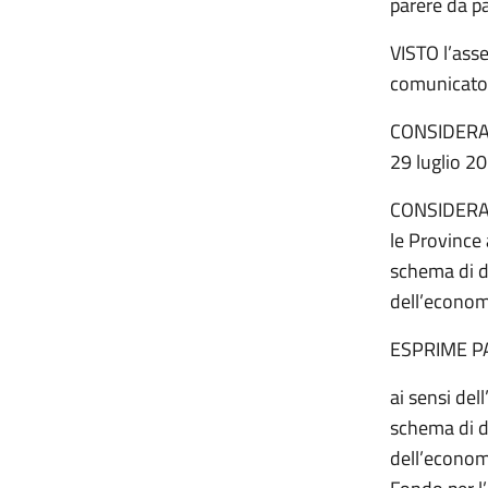
parere da p
VISTO l’ass
comunicato 
CONSIDERATO
29 luglio 2
CONSIDERATO
le Province
schema di de
dell’economi
ESPRIME P
ai sensi del
schema di de
dell’economi