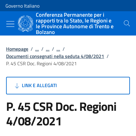
Vai al contenuto
Vai alla navigazione del sito
Governo Italiano
Conferenza Permanente per i
rapporti tra lo Stato, le Regioni e
le Province Autonome di Trento e
Cerca
Bolzano
Homepage
/
...
/
...
/
...
/
Documenti consegnati nella seduta 4/08/2021
/
P. 45 CSR Doc. Regioni 4/08/2021
LINK E ALLEGATI
P. 45 CSR Doc. Regioni
4/08/2021