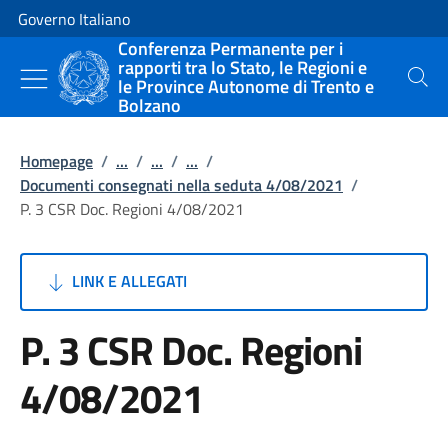
Vai al contenuto
Vai alla navigazione del sito
Governo Italiano
Conferenza Permanente per i
rapporti tra lo Stato, le Regioni e
le Province Autonome di Trento e
Cerca
Bolzano
Homepage
/
...
/
...
/
...
/
Documenti consegnati nella seduta 4/08/2021
/
P. 3 CSR Doc. Regioni 4/08/2021
LINK E ALLEGATI
P. 3 CSR Doc. Regioni
4/08/2021