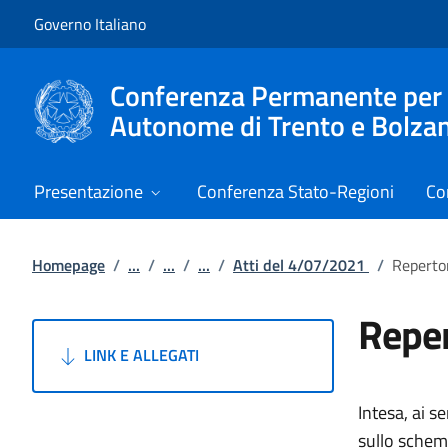
Vai al contenuto
Vai alla navigazione del sito
Governo Italiano
Conferenza Permanente per i r
Autonome di Trento e Bolza
Presentazione
Conferenza Stato-Regioni
Co
Homepage
/
...
/
...
/
...
/
Atti del 4/07/2021
/
Reperto
Reper
LINK E ALLEGATI
Intesa, ai s
sullo schema