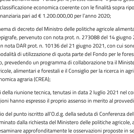
lassificazione economica coerente con le finalità sopra rip
inanziaria pari ad € 1.200.000,00 per l’anno 2020;
ema di decreto del Ministro delle politiche agricole alimenta
n epigrafe, pervenuto con nota prot. n. 273088 del 14 giugno
n nota DAR prot. n. 10136 del 21 giugno 2021, con cui sono 
 modalità di utilizzazione di quota parte del Fondo per le fores
to, prevedendo un programma di collaborazione tra il Ministe
icole, alimentari e forestali e il Consiglio per la ricerca in agr
onomica agraria (CREA);
iti della riunione tecnica, tenutasi in data 2 luglio 2021 nel co
gioni hanno espresso il proprio assenso in merito al provve
vio del punto iscritto all’O.d.g. della seduta di Conferenza dell
inato dalla richiesta del Ministero delle politiche agricole, 
i esaminare approfonditamente le osservazioni proposte in s