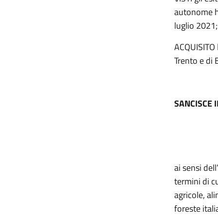
autonome ha
luglio 2021;
ACQUISITO l
Trento e di 
SANCISCE 
ai sensi del
termini di c
agricole, al
foreste ital