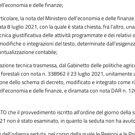
ll’economia e delle finanze;
rticolare, la nota del Ministero dell’economia e delle finanze 
ta 8 luglio 2021, con la quale è stata chiesta, fra l’altro, un
cnica giustificativa delle attività programmate e dei relativi o
modifiche o integrazioni del testo, determinate dall’esigenz
ntualizzazione contabile;
azione tecnica trasmessa, dal Gabinetto delle politiche agric
 forestali con nota n. 338962 il 23 luglio 2021, unitamente
one dello schema di decreto, modificato e integrato come ri
ell’economia e delle finanze, e diramata con nota DAR n. 1
 che il provvedimento iscritto all’ordine del giorno della 
021 non è stato esaminato, in quanto la seduta non ha avut
iti dell’odierna seduta, nel corso della quale le Regioni e le P