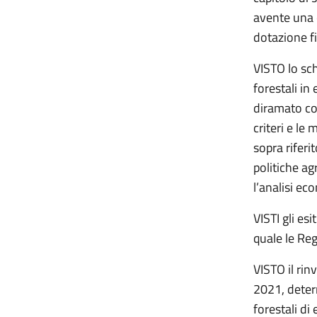
avente una c
dotazione f
VISTO lo sch
forestali i
diramato co
criteri e le
sopra riferi
politiche agr
l’analisi ec
VISTI gli es
quale le Re
VISTO il rin
2021, determ
forestali d