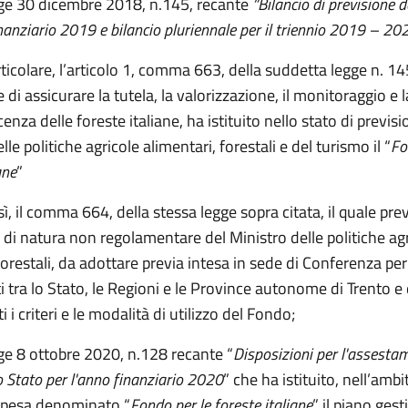
gge 30 dicembre 2018, n.145, recante
“Bilancio di previsione d
inanziario 2019 e bilancio pluriennale per il triennio 2019 – 20
ticolare, l’articolo 1, comma 663, della suddetta legge n. 14
ne di assicurare la tutela, la valorizzazione, il monitoraggio e 
enza delle foreste italiane, ha istituito nello stato di previsi
le politiche agricole alimentari, forestali e del turismo il “
Fo
ane
”
sì, il comma 664, della stessa legge sopra citata, il quale pr
di natura non regolamentare del Ministro delle politiche ag
forestali, da adottare previa intesa in sede di Conferenza p
ti tra lo Stato, le Regioni e le Province autonome di Trento e
i i criteri e le modalità di utilizzo del Fondo;
gge 8 ottobre 2020, n.128 recante “
Disposizioni per l'assesta
lo Stato per l'anno finanziario 2020
” che ha istituito, nell’ambi
 spesa denominato “
Fondo per le foreste italiane
” il piano gest