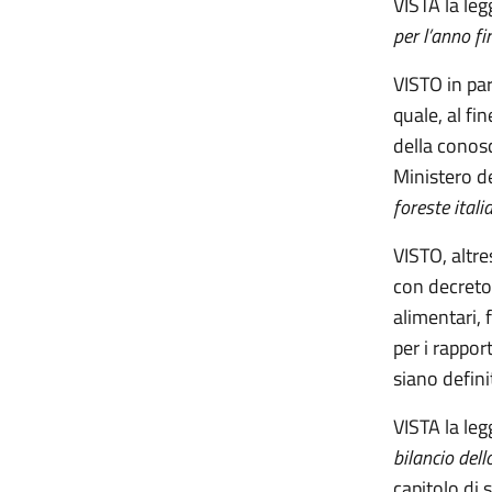
VISTA la le
per l’anno f
VISTO in par
quale, al fi
della conosc
Ministero del
foreste itali
VISTO, altre
con decreto 
alimentari, 
per i rappor
siano definit
VISTA la le
bilancio del
capitolo di