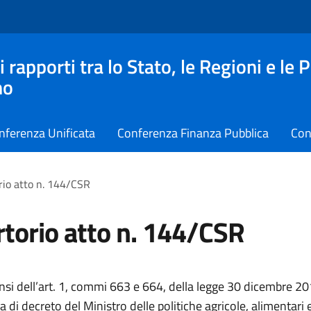
apporti tra lo Stato, le Regioni e le 
no
nferenza Unificata
Conferenza Finanza Pubblica
Con
rio atto n. 144/CSR
torio atto n. 144/CSR
ensi dell’art. 1, commi 663 e 664, della legge 30 dicembre 20
 di decreto del Ministro delle politiche agricole, alimentari e