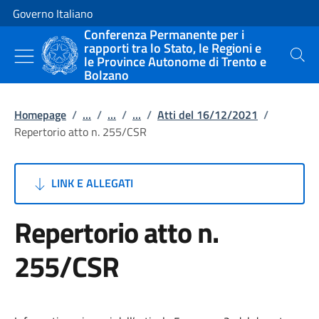
Vai al contenuto
Vai alla navigazione del sito
Governo Italiano
Conferenza Permanente per i
rapporti tra lo Stato, le Regioni e
le Province Autonome di Trento e
Cerca
Bolzano
Homepage
/
...
/
...
/
...
/
Atti del 16/12/2021
/
Repertorio atto n. 255/CSR
LINK E ALLEGATI
Repertorio atto n.
255/CSR