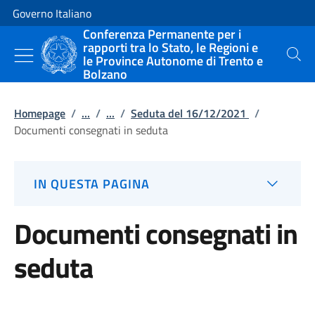
Vai al contenuto
Vai alla navigazione del sito
Governo Italiano
Conferenza Permanente per i
rapporti tra lo Stato, le Regioni e
le Province Autonome di Trento e
Cerca
Bolzano
Homepage
/
...
/
...
/
Seduta del 16/12/2021
/
Documenti consegnati in seduta
IN QUESTA PAGINA
Documenti consegnati in
seduta