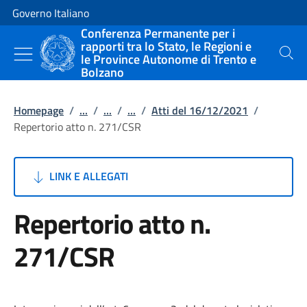
Vai al contenuto
Vai alla navigazione del sito
Governo Italiano
Conferenza Permanente per i
rapporti tra lo Stato, le Regioni e
le Province Autonome di Trento e
Cerca
Bolzano
Homepage
/
...
/
...
/
...
/
Atti del 16/12/2021
/
Repertorio atto n. 271/CSR
LINK E ALLEGATI
Repertorio atto n.
271/CSR