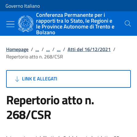
Vai al contenuto
Vai alla navigazione del sito
Governo Italiano
Conferenza Permanente per i
rapporti tra lo Stato, le Regioni e
le Province Autonome di Trento e
Cerca
Bolzano
Homepage
/
...
/
...
/
...
/
Atti del 16/12/2021
/
Repertorio atto n. 268/CSR
LINK E ALLEGATI
Repertorio atto n.
268/CSR