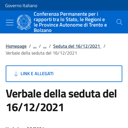
Vai al contenuto
Vai alla navigazione del sito
Governo Italiano
Conferenza Permanente per i
rapporti tra lo Stato, le Regioni e
le Province Autonome di Trento e
Cerca
Bolzano
Homepage
/
...
/
...
/
Seduta del 16/12/2021
/
Verbale della seduta del 16/12/2021
LINK E ALLEGATI
Verbale della seduta del
16/12/2021