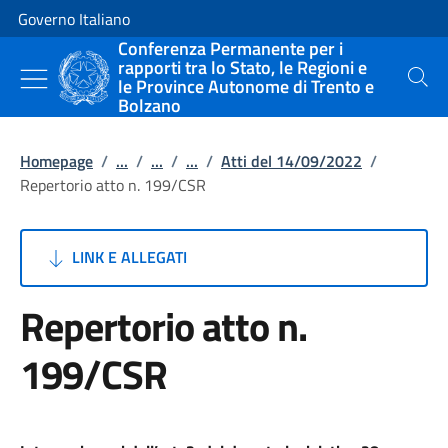
Vai al contenuto
Vai alla navigazione del sito
Governo Italiano
Conferenza Permanente per i
rapporti tra lo Stato, le Regioni e
le Province Autonome di Trento e
Cerca
Bolzano
Homepage
/
...
/
...
/
...
/
Atti del 14/09/2022
/
Repertorio atto n. 199/CSR
LINK E ALLEGATI
Repertorio atto n.
199/CSR