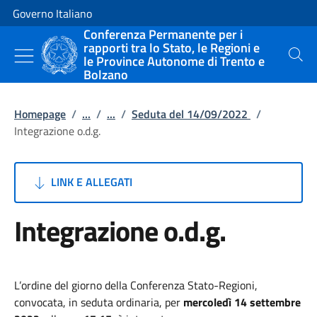
Vai al contenuto
Vai alla navigazione del sito
Governo Italiano
Conferenza Permanente per i
rapporti tra lo Stato, le Regioni e
le Province Autonome di Trento e
Cerca
Bolzano
Homepage
/
...
/
...
/
Seduta del 14/09/2022
/
Integrazione o.d.g.
LINK E ALLEGATI
Integrazione o.d.g.
L’ordine del giorno della Conferenza Stato-Regioni,
convocata, in seduta ordinaria, per
mercoledì 14 settembre