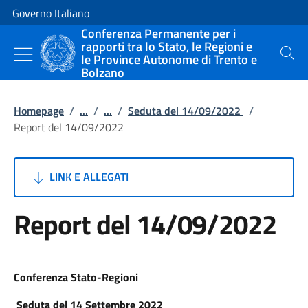
Vai al contenuto
Vai alla navigazione del sito
Governo Italiano
Conferenza Permanente per i
rapporti tra lo Stato, le Regioni e
le Province Autonome di Trento e
Cerca
Bolzano
Homepage
/
...
/
...
/
Seduta del 14/09/2022
/
Report del 14/09/2022
LINK E ALLEGATI
Report del 14/09/2022
Conferenza Stato-Regioni
Seduta del 14 Settembre 2022