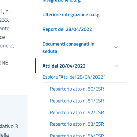
1, n.
Ulteriore integrazione o.d.g.
233,
cante
Report del 28/04/2022
nce
Documenti consegnati in
ione 2,
seduta
D
IONE
Atti del 28/04/2022
Esplora "Atti del 28/04/2022"
Repertorio atto n. 50/CSR
Repertorio atto n. 51/CSR
Repertorio atto n. 52/CSR
Repertorio atto n. 53/CSR
slativo 3
ella
Repertorio atto n. 54/CSR