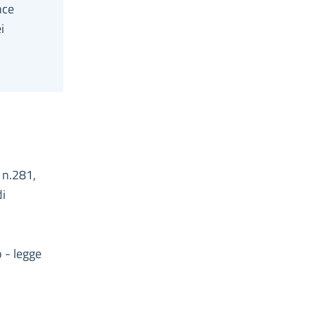
nce
i
, n.281,
di
o - legge