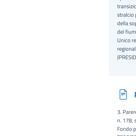
transizi
stralcio
della so
del fium
Unico re
regional
(PRESID
3. Parer
n. 178, 
Fondo p