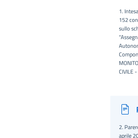
1. Intes
152 conv
sullo sc
“Assegna
Autonome
Componen
MONITO
CIVILE 
2. Parere
aprile 2