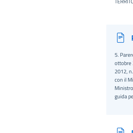
TERRIT
5. Parer
ottobre 
2012, n.
con il M
Ministro
guida pe