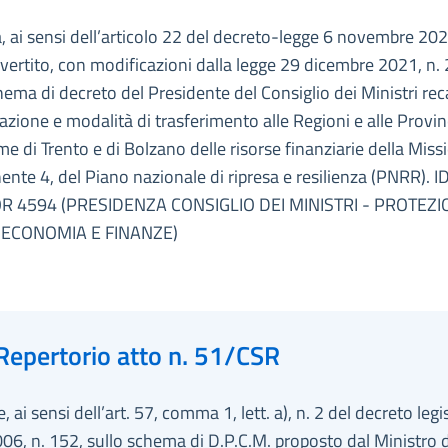
a, ai sensi dell’articolo 22 del decreto-legge 6 novembre 202
ertito, con modificazioni dalla legge 29 dicembre 2021, n. 
hema di decreto del Presidente del Consiglio dei Ministri re
zione e modalità di trasferimento alle Regioni e alle Provi
 di Trento e di Bolzano delle risorse finanziarie della Miss
te 4, del Piano nazionale di ripresa e resilienza (PNRR). I
R 4594 (PRESIDENZA CONSIGLIO DEI MINISTRI - PROTEZ
- ECONOMIA E FINANZE)
Repertorio atto n. 51/CSR
, ai sensi dell’art. 57, comma 1, lett. a), n. 2 del decreto legi
006, n. 152, sullo schema di D.P.C.M. proposto dal Ministro d