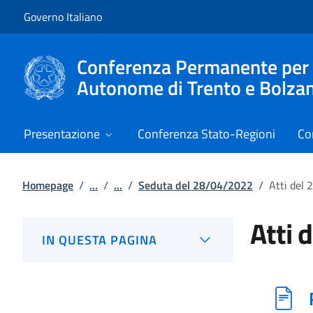
Vai al contenuto
Vai alla navigazione del sito
Governo Italiano
Conferenza Permanente per i r
Autonome di Trento e Bolza
Presentazione
Conferenza Stato-Regioni
Co
Homepage
/
...
/
...
/
Seduta del 28/04/2022
/
Atti del
Atti 
IN QUESTA PAGINA