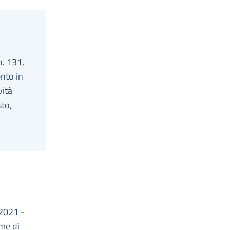
n. 131,
nto in
vità
sto,
 2021 -
ome di