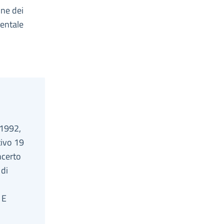
one dei
Mentale
 1992,
tivo 19
ncerto
 di
 E