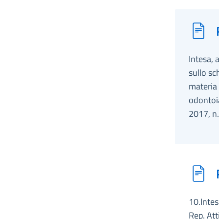
Intesa, 
sullo sc
materia 
odontoia
2017, n
10.Intes
Rep. Att