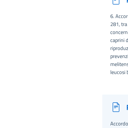
6. Accor
281, tra
concerne
caprini 
riproduz
prevenzi
melitens
leucosi 
Accordo,