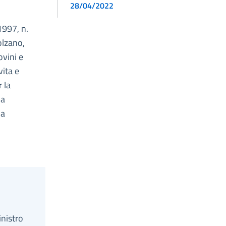
28/04/2022
1997, n.
olzano,
ovini e
vita e
 la
la
da
inistro