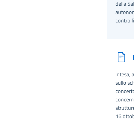
della Sa
autonom
controll
Intesa, 
sullo sc
concerto
concerne
struttur
16 otto