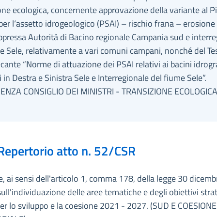
one ecologica, concernente approvazione della variante al P
 per l‘assetto idrogeologico (PSAI) – rischio frana – erosione
ppressa Autorità di Bacino regionale Campania sud e interre
e Sele, relativamente a vari comuni campani, nonché del Te
cante “Norme di attuazione dei PSAI relativi ai bacini idrogra
i in Destra e Sinistra Sele e Interregionale del fiume Sele”.
ENZA CONSIGLIO DEI MINISTRI - TRANSIZIONE ECOLOGICA
Repertorio atto n. 52/CSR
e, ai sensi dell'articolo 1, comma 178, della legge 30 dicem
sull'individuazione delle aree tematiche e degli obiettivi strat
er lo sviluppo e la coesione 2021 - 2027. (SUD E COESIONE