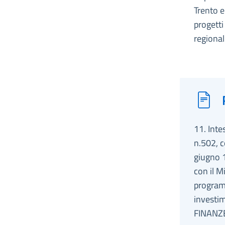
Trento e
progetti
regional
11. Inte
n.502, c
giugno 1
con il M
program
investi
FINANZ