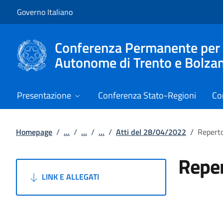
Vai al contenuto
Vai alla navigazione del sito
Governo Italiano
Conferenza Permanente per i r
Autonome di Trento e Bolza
Presentazione
Conferenza Stato-Regioni
Co
Homepage
/
...
/
...
/
...
/
Atti del 28/04/2022
/
Reperto
Reper
LINK E ALLEGATI