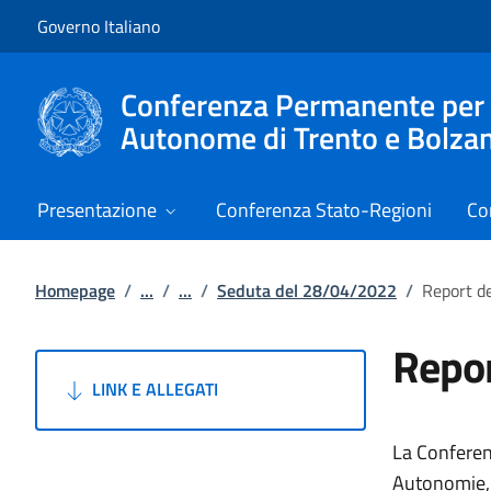
Vai al contenuto
Vai alla navigazione del sito
Governo Italiano
Conferenza Permanente per i r
Autonome di Trento e Bolza
Presentazione
Conferenza Stato-Regioni
Co
Homepage
/
...
/
...
/
Seduta del 28/04/2022
/
Report d
Repo
LINK E ALLEGATI
La Conferenz
Autonomie, G