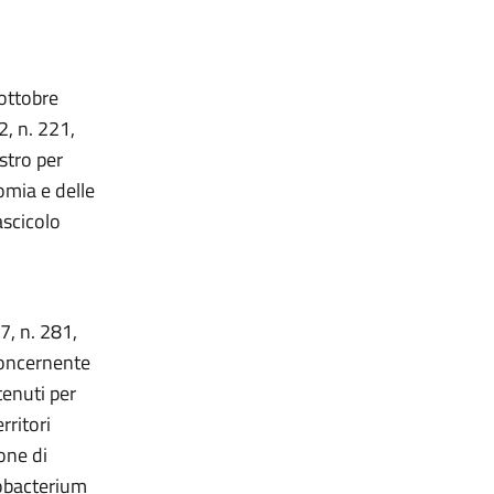
 ottobre
, n. 221,
stro per
omia e delle
ascicolo
7, n. 281,
concernente
tenuti per
rritori
one di
cobacterium