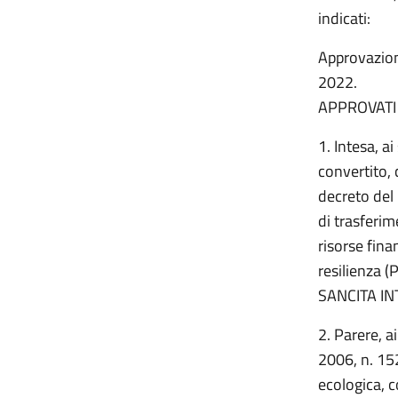
indicati:
Approvazione
2022.
APPROVATI
1. Intesa, a
convertito,
decreto del
di trasferim
risorse fina
resilienza 
SANCITA IN
2. Parere, ai
2006, n. 152
ecologica, c