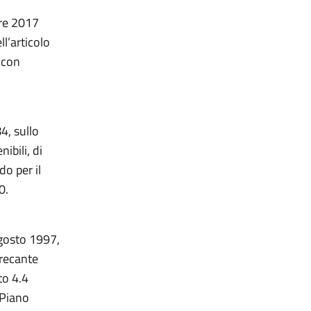
bre 2017
l’articolo
 con
4, sullo
ibili, di
do per il
0.
agosto 1997,
 recante
to 4.4
 Piano