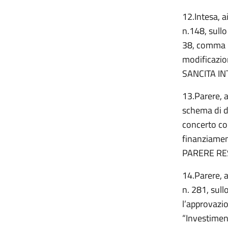
12.Intesa, a
n.148, sullo
38, comma 1
modificazio
SANCITA IN
13.Parere, a
schema di de
concerto con
finanziamen
PARERE RE
14.Parere, a
n. 281, sull
l’approvazio
“Investimen