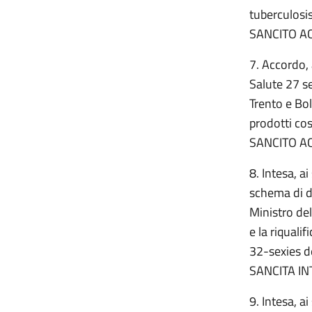
tuberculosi
SANCITO A
7. Accordo, 
Salute 27 s
Trento e Bo
prodotti cos
SANCITO A
8. Intesa, a
schema di de
Ministro del
e la riquali
32-sexies d
SANCITA IN
9. Intesa, a