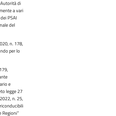
Autorità di
mente a vari
 dei PSAI
onale del
2020, n. 178,
ondo per lo
 179,
ante
ario e
eto legge 27
2022, n. 25,
riconducibili
le Regioni”