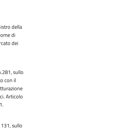
istro della
nome di
rcato dei
n.281, sullo
o con il
utturazione
ci. Articolo
1.
 131, sullo