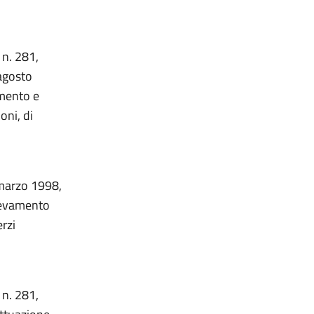
 n. 281,
agosto
imento e
oni, di
 marzo 1998,
llevamento
erzi
 n. 281,