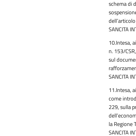
schema di d
sospensione 
dell’articol
SANCITA IN
10.Intesa, a
n. 153/CSR,
sul document
rafforzamen
SANCITA IN
11.Intesa, a
come introdo
229, sulla p
dell’econom
la Regione 
SANCITA IN