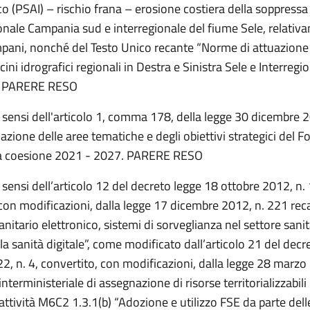
o (PSAI) – rischio frana – erosione costiera della soppressa 
onale Campania sud e interregionale del fiume Sele, relativa
ani, nonché del Testo Unico recante “Norme di attuazione
acini idrografici regionali in Destra e Sinistra Sele e Interregi
”. PARERE RESO
i sensi dell'articolo 1, comma 178, della legge 30 dicembre 
uazione delle aree tematiche e degli obiettivi strategici del F
la coesione 2021 - 2027. PARERE RESO
i sensi dell’articolo 12 del decreto legge 18 ottobre 2012, n.
 con modificazioni, dalla legge 17 dicembre 2012, n. 221 rec
anitario elettronico, sistemi di sorveglianza nel settore sanit
a sanità digitale”, come modificato dall’articolo 21 del decr
, n. 4, convertito, con modificazioni, dalla legge 28 marzo 
interministeriale di assegnazione di risorse territorializzabili 
i attività M6C2 1.3.1(b) “Adozione e utilizzo FSE da parte del