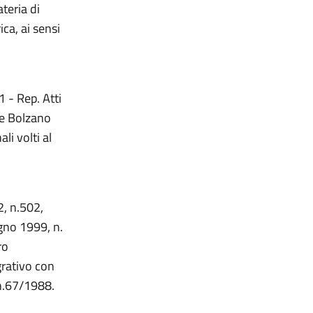
teria di
ica, ai sensi
1 - Rep. Atti
 e Bolzano
li volti al
2, n.502,
ugno 1999, n.
ro
grativo con
 n.67/1988.