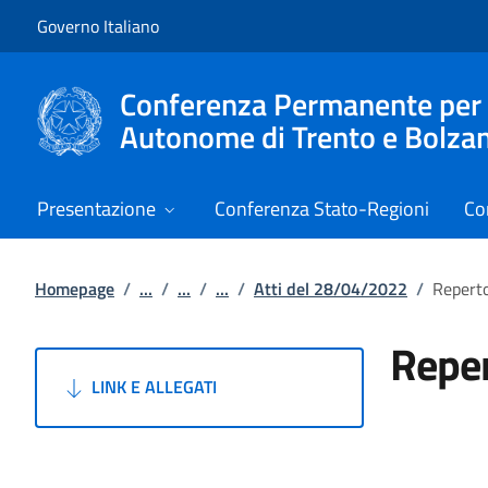
Vai al contenuto
Vai alla navigazione del sito
Governo Italiano
Conferenza Permanente per i r
Autonome di Trento e Bolza
Presentazione
Conferenza Stato-Regioni
Co
Homepage
/
...
/
...
/
...
/
Atti del 28/04/2022
/
Reperto
Reper
LINK E ALLEGATI