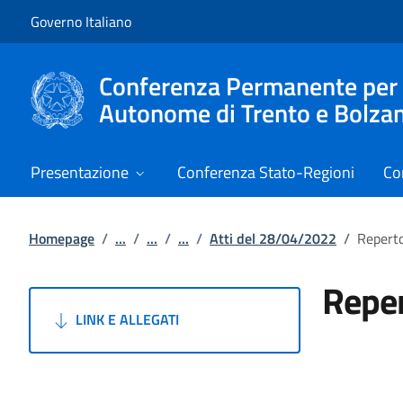
Vai al contenuto
Vai alla navigazione del sito
Governo Italiano
Conferenza Permanente per i r
Autonome di Trento e Bolza
Presentazione
Conferenza Stato-Regioni
Co
Homepage
/
...
/
...
/
...
/
Atti del 28/04/2022
/
Reperto
Reper
LINK E ALLEGATI