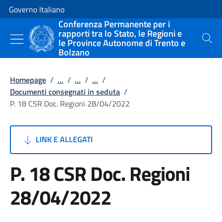
Vai al contenuto
Vai alla navigazione del sito
Governo Italiano
Conferenza Permanente per i
rapporti tra lo Stato, le Regioni e
le Province Autonome di Trento e
Cerca
Bolzano
Homepage
/
...
/
...
/
...
/
Documenti consegnati in seduta
/
P. 18 CSR Doc. Regioni 28/04/2022
LINK E ALLEGATI
P. 18 CSR Doc. Regioni
28/04/2022