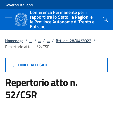
Vai al contenuto
Vai alla navigazione del sito
Governo Italiano
Conferenza Permanente per i
rapporti tra lo Stato, le Regioni e
le Province Autonome di Trento e
Cerca
Bolzano
Homepage
/
...
/
...
/
...
/
Atti del 28/04/2022
/
Repertorio atto n. 52/CSR
LINK E ALLEGATI
Repertorio atto n.
52/CSR