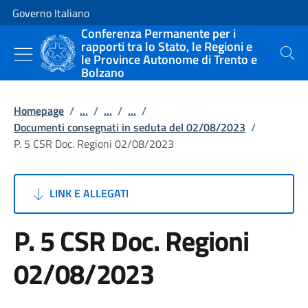
Vai al contenuto
Vai alla navigazione del sito
Governo Italiano
Conferenza Permanente per i
rapporti tra lo Stato, le Regioni e
le Province Autonome di Trento e
Cerca
Bolzano
Homepage
/
...
/
...
/
...
/
Documenti consegnati in seduta del 02/08/2023
/
P. 5 CSR Doc. Regioni 02/08/2023
LINK E ALLEGATI
P. 5 CSR Doc. Regioni
02/08/2023