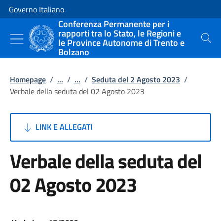
Vai al contenuto
Vai alla navigazione del sito
Governo Italiano
Conferenza Permanente per i
rapporti tra lo Stato, le Regioni e
le Province Autonome di Trento e
Cerca
Bolzano
Homepage
/
...
/
...
/
Seduta del 2 Agosto 2023
/
Verbale della seduta del 02 Agosto 2023
LINK E ALLEGATI
Verbale della seduta del
02 Agosto 2023