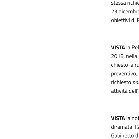
stessa richi
23 dicembre 
obiettivi di
VISTA
la Re
2018, nella
chiesto la r
preventivo, 
richiesto
pa
attività dell
VISTA
la not
diramata il 
Gabinetto de