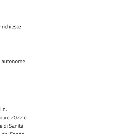
 richieste
nce autonome
i n.
embre 2022 e
e di Sanità