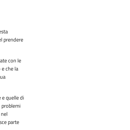
esta
el prendere
ate con le
 e che la
sua
 e quelle di
i problemi
 nel
sce parte