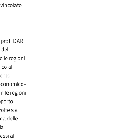
e vincolate
 prot. DAR
 del
lle regioni
ico al
mento
 economico-
n le regioni
pporto
volte sia
ma delle
la
essi al