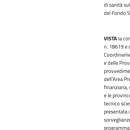
di sanità sul
del Fondo S
VISTA
la co
n. 18619 e 
Coordinamen
e delle Pro
provvedimen
dell’Area P
finanziaria,
e le provinc
tecnico scie
presentata i
sorveglianze
programmazi