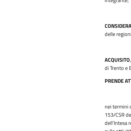
integrante;
CONSIDER
delle regio
ACQUISITO
di Trento e 
PRENDE AT
nei termini d
153/CSR del
dell’Intesa 