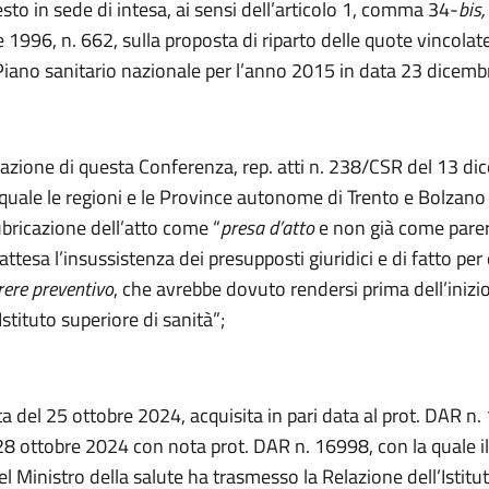
esto in sede di intesa, ai sensi dell’articolo 1, comma 34-
bis,
1996, n. 662, sulla proposta di riparto delle quote vincolate
 Piano sanitario nazionale per l’anno 2015 in data 23 dicem
lazione di questa Conferenza, rep. atti n. 238/CSR del 13 d
 quale le regioni e le Province autonome di Trento e Bolzan
ubricazione dell’atto come “
presa d’atto
e non già come pare
attesa l’insussistenza dei presupposti giuridici e di fatto per
rere preventivo
, che avrebbe dovuto rendersi prima dell’inizio
’Istituto superiore di sanità”;
a del 25 ottobre 2024, acquisita in pari data al prot. DAR n
28 ottobre 2024 con nota prot. DAR n. 16998, con la quale i
l Ministro della salute ha trasmesso la Relazione dell’Istitu