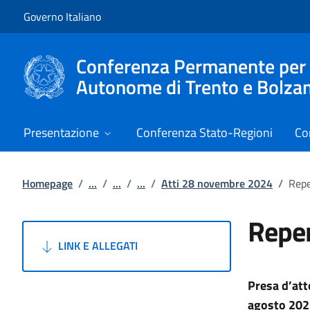
Vai al contenuto
Vai alla navigazione del sito
Governo Italiano
Conferenza Permanente per i r
Autonome di Trento e Bolza
Presentazione
Conferenza Stato-Regioni
Co
Homepage
/
...
/
...
/
...
/
Atti 28 novembre 2024
/
Repe
Reper
LINK E ALLEGATI
Presa d’atto
agosto 2021