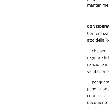
manteniment
CONSIDER
Conferenza,
atto della R
- che per i 
regioni e le
relazione in
valutazione
- per quanto
popolazione
connessi al
documento co