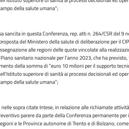
ell’Istituto superiore di sanità ai processi decisionali ed oper
 campo della salute umana”;
esa sancita in questa Conferenza, rep. atti n. 264/CSR del 9
proposta del Ministero della salute di deliberazione per il C
’assegnazione alle regioni delle quote vincolate alla realizzaz
l Piano sanitario nazionale per l’anno 2023, che ha previsto, t
mento della somma di “euro 10 milioni per il supporto tecni
ell’Istituto superiore di sanità ai processi decisionali ed oper
 campo della salute umana”;
nelle sopra citate Intese, in relazione alle richiamate attività
preventivo parere da parte della Conferenza permanente per i
 regioni e le Province autonome di Trento e di Bolzano, come