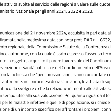
le attività svolte al servizio delle regioni a valere sulle quot
anitario Nazionale per gli anni 2021, 2022 e 2023;
municazione del 21 novembre 2024, acquisita in pari data al
diramata nella medesima data con nota prot. DAR n. 18632,
to regionale della Commissione Salute della Conferenza de
vince autonome, con la quale è stato espresso l’assenso tecn
to in oggetto, acquisito il parere favorevole del Coordina
revenzione e Sanità pubblica e del Coordinamento dell’Area
 con la richiesta che “per i prossimi anni, siano concordate co
e autonome, nei primi mesi di ciascun anno, le attività di su
ntifico da svolgere e che la relazione in merito alle attività s
n tempo utile alla sua valutazione. Per quanto riguarda il te
 per le malattie infettive e quelle di popolazione, si richiede 
one di un incontro specifico per affrontare i problemi conn