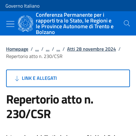
Vai al contenuto
Vai alla navigazione del sito
Governo Italiano
Conferenza Permanente per i
rapporti tra lo Stato, le Regioni e
le Province Autonome di Trento e
Cerca
Bolzano
Homepage
/
...
/
...
/
...
/
Atti 28 novembre 2024
/
Repertorio atto n. 230/CSR
LINK E ALLEGATI
Repertorio atto n.
230/CSR