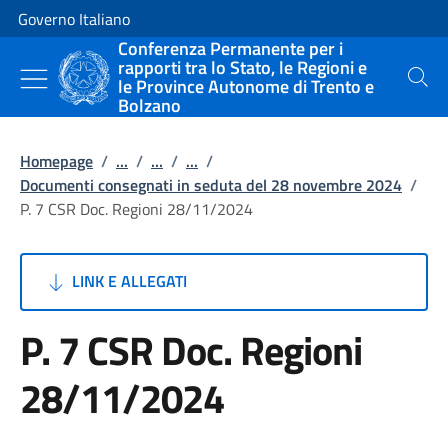
Vai al contenuto
Vai alla navigazione del sito
Governo Italiano
Conferenza Permanente per i
rapporti tra lo Stato, le Regioni e
le Province Autonome di Trento e
Cerca
Bolzano
Homepage
/
...
/
...
/
...
/
Documenti consegnati in seduta del 28 novembre 2024
/
P. 7 CSR Doc. Regioni 28/11/2024
LINK E ALLEGATI
P. 7 CSR Doc. Regioni
28/11/2024