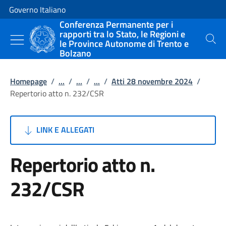
Vai al contenuto
Vai alla navigazione del sito
Governo Italiano
Conferenza Permanente per i
rapporti tra lo Stato, le Regioni e
le Province Autonome di Trento e
Cerca
Bolzano
Homepage
/
...
/
...
/
...
/
Atti 28 novembre 2024
/
Repertorio atto n. 232/CSR
LINK E ALLEGATI
Repertorio atto n.
232/CSR