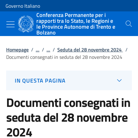
Vai al contenuto
Vai alla navigazione del sito
Governo Italiano
Conferenza Permanente per i
rapporti tra lo Stato, le Regioni e
le Province Autonome di Trento e
Cerca
Bolzano
Homepage
/
...
/
...
/
Seduta del 28 novembre 2024
/
Documenti consegnati in seduta del 28 novembre 2024
IN QUESTA PAGINA
Documenti consegnati in
seduta del 28 novembre
2024