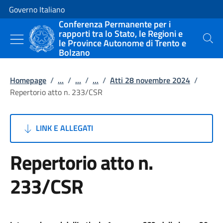
Vai al contenuto
Vai alla navigazione del sito
Governo Italiano
Conferenza Permanente per i
rapporti tra lo Stato, le Regioni e
le Province Autonome di Trento e
Cerca
Bolzano
Homepage
/
...
/
...
/
...
/
Atti 28 novembre 2024
/
Repertorio atto n. 233/CSR
LINK E ALLEGATI
Repertorio atto n.
233/CSR