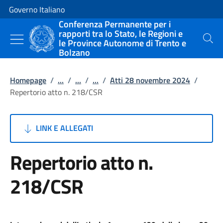
Vai al contenuto
Vai alla navigazione del sito
Governo Italiano
Conferenza Permanente per i
rapporti tra lo Stato, le Regioni e
le Province Autonome di Trento e
Cerca
Bolzano
Homepage
/
...
/
...
/
...
/
Atti 28 novembre 2024
/
Repertorio atto n. 218/CSR
LINK E ALLEGATI
Repertorio atto n.
218/CSR