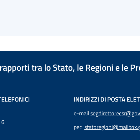
apporti tra lo Stato, le Regioni e le 
TELEFONICI
INDIRIZZI DI POSTA EL
e-mail
segdirettorecsr@gov
16
pec
statoregioni@mailbox.g