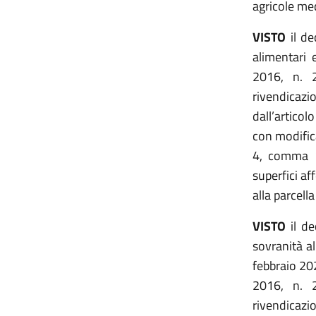
agricole med
VISTO
il d
alimentari 
2016, n. 2
rivendicazi
dall’articol
con modifica
4, comma 1
superfici af
alla parcella
VISTO
il de
sovranità a
febbraio 20
2016, n. 2
rivendicazi