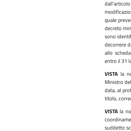
dall’artico
modificazio
quale preved
decreto mini
sono identif
decorrere d
allo scheda
entro il 31 
VISTA
la
n
Ministro del
data, al pr
titolo, corr
VISTA
la no
coordinamen
suddetto sch