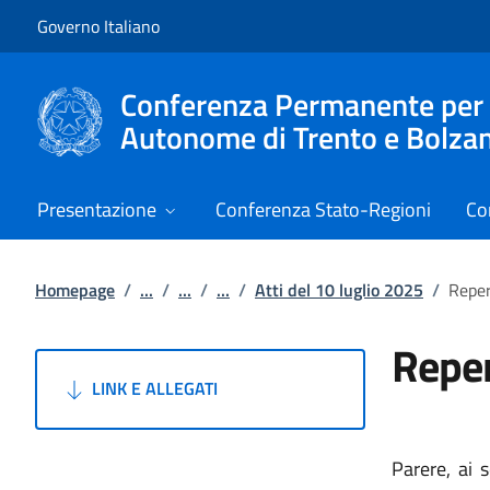
Vai al contenuto
Vai alla navigazione del sito
Governo Italiano
Conferenza Permanente per i r
Autonome di Trento e Bolza
Presentazione
Conferenza Stato-Regioni
Co
Homepage
/
...
/
...
/
...
/
Atti del 10 luglio 2025
/
Reper
Reper
LINK E ALLEGATI
Parere, ai 