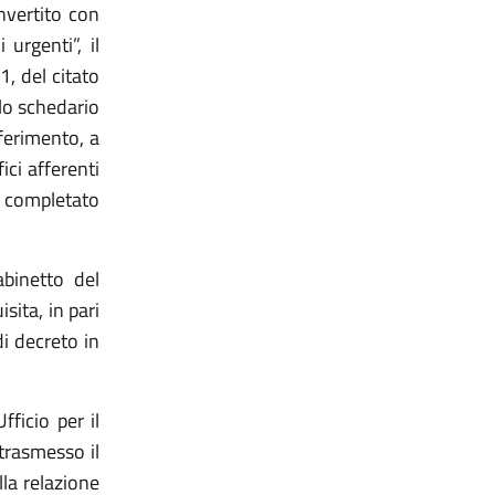
nvertito con
urgenti”, il
1, del citato
llo schedario
iferimento, a
ci afferenti
è completato
binetto del
sita, in pari
i decreto in
ficio per il
trasmesso il
lla relazione