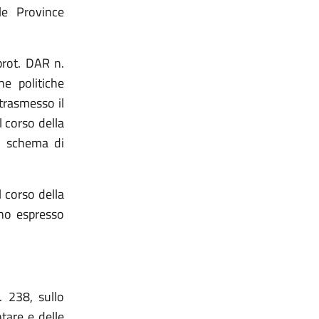
lle Province
prot. DAR n.
e politiche
trasmesso il
l corso della
o schema di
l corso della
nno espresso
. 238, sullo
tare e delle