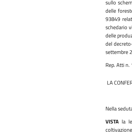
sullo schem
delle fores
93849 relat
schedario vi
delle produz
del decreto
settembre 2
Rep. Atti n.
LA CONFER
Nella seduta
VISTA
la l
coltivazio