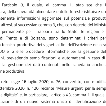
e, l’articolo 8, il quale, al comma 1, stabilisce che
tura, della sovranità alimentare e delle foreste istituisce 
ntenente informazioni aggiornate sul potenziale produtti
ltresì, al successivo comma 9, che, con decreto del Ministr
 permanente per i rapporti tra lo Stato, le regioni e 
i Trento e di Bolzano, sono determinati i criteri per 
à tecnico-produttiva dei vigneti ai fini dell’iscrizione nello 
 DO e IG e le procedure informatiche per la gestione de
oni, prevedendo semplificazioni e automatismi in caso di
la gestione dei dati contenuti nello schedario anche a
one produttiva;
ecreto-legge 16 luglio 2020, n. 76, convertito, con modifica
ttembre 2020, n. 120, recante “Misure urgenti per la sempl
e digitale” e, in particolare, l’articolo 43, comma 1, il quale
istituzione di un nuovo sistema unico di identificazione de