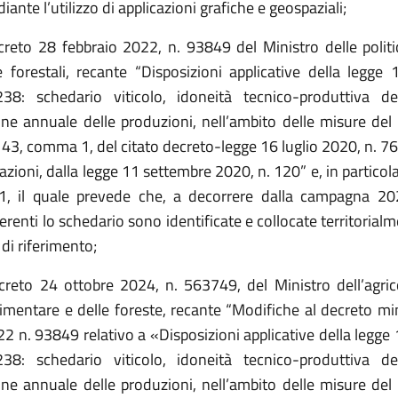
iante l’utilizzo di applicazioni grafiche e geospaziali;
ecreto 28 febbraio 2022, n. 93849 del Ministro delle politi
e forestali, recante “Disposizioni applicative della legge
38: schedario viticolo, idoneità tecnico-produttiva de
one annuale delle produzioni, nell’ambito delle misure del
o 43, comma 1, del citato decreto-legge 16 luglio 2020, n. 76
zioni, dalla legge 11 settembre 2020, n. 120” e, in particolar
, il quale prevede che, a decorrere dalla campagna 20
ferenti lo schedario sono identificate e collocate territorial
 di riferimento;
creto 24 ottobre 2024, n. 563749, del Ministro dell’agrico
limentare e delle foreste, recante “Modifiche al decreto min
22 n. 93849 relativo a «Disposizioni applicative della legge
38: schedario viticolo, idoneità tecnico-produttiva de
one annuale delle produzioni, nell’ambito delle misure del