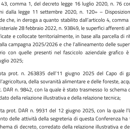
lo 43, comma 1, del decreto legge 16 luglio 2020, n. 76 co
ni dalla legge 11 settembre 2020, n. 120» – Disposizioni 
e che, in deroga a quanto stabilito dall’articolo 4, comma 
steriale 28 febbraio 2022, n. 93849, le superfici afferenti a
icate e collocate territorialmente, in base alla parcella di r
alla campagna 2025/2026 e che l’allineamento delle superfi
rio con quelle presenti nel fascicolo aziendale grafico 
luglio 2025;
ota prot. n. 263835 dell’11 giugno 2025 del Capo di ga
l’agricoltura, della sovranità alimentare e delle foreste, acqui
ot. DAR n. 9842, con la quale è stato trasmesso lo schema d
edato della relazione illustrativa e della relazione tecnica;
ta prot. DAR n. 9931 del 12 giugno 2025, con la quale l’Uf
to delle attività della segreteria di questa Conferenza ha 
ema di decreto, corredato della relazione illustrativa e de