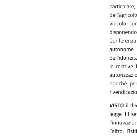
particolar
dell’agricol
viticolo co
disponendo a
Conferenza
autonome d
dell’idoneit
le relative
autorizzazi
nonché per 
rivendicazi
VISTO
il d
legge 11 se
l’innovazion
l’altro, l’