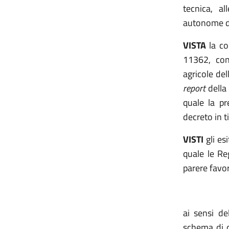
tecnica, al
autonome di
VISTA
la co
11362, con
agricole de
report
della 
quale la
pr
decreto in ti
VISTI
gli es
quale le Re
parere favor
ai sensi de
schema di d