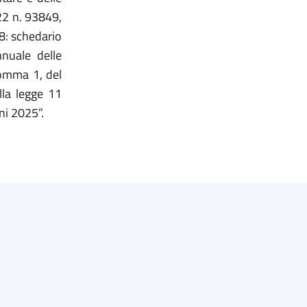
22 n. 93849,
38: schedario
nnuale delle
comma 1, del
lla legge 11
ni 2025”.