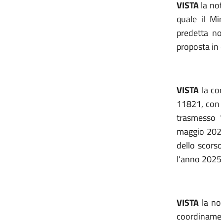
VISTA
la not
quale il Mi
predetta no
proposta in
VISTA
la co
11821, con l
trasmesso 
maggio 2025
dello scorso
l’anno 2025
VISTA
la no
coordinamen