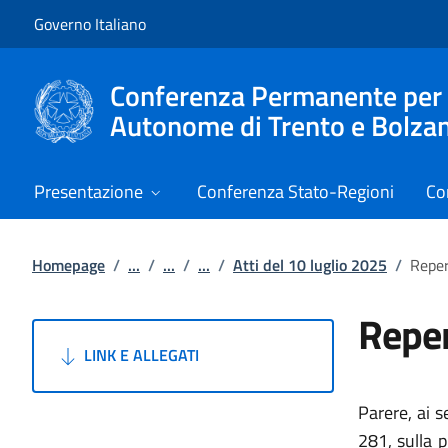
Vai al contenuto
Vai alla navigazione del sito
Governo Italiano
Conferenza Permanente per i r
Autonome di Trento e Bolza
Presentazione
Conferenza Stato-Regioni
Co
Homepage
/
...
/
...
/
...
/
Atti del 10 luglio 2025
/
Reper
Reper
LINK E ALLEGATI
Parere, ai s
281, sulla p