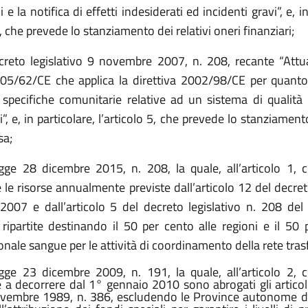
 e la notifica di effetti indesiderati ed incidenti gravi”, e, i
2, che prevede lo stanziamento dei relativi oneri finanziari;
creto legislativo 9 novembre 2007, n. 208, recante “Attu
005/62/CE che applica la direttiva 2002/98/CE per quanto
specifiche comunitarie relative ad un sistema di qualità p
i”, e, in particolare, l’articolo 5, che prevede lo stanziamento
sa;
egge 28 dicembre 2015, n. 208, la quale, all’articolo 1
le risorse annualmente previste dall’articolo 12 del decret
2007 e dall’articolo 5 del decreto legislativo n. 208 de
ipartite destinando il 50 per cento alle regioni e il 50 
nale sangue per le attività di coordinamento della rete tras
gge 23 dicembre 2009, n. 191, la quale, all’articolo 2,
 a decorrere dal 1° gennaio 2010 sono abrogati gli articoli
vembre 1989, n. 386, escludendo le Province autonome di