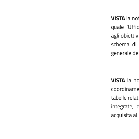
VISTA
la not
quale l’Uffi
agli obietti
schema di 
generale del
VISTA
la no
coordinamen
tabelle rela
integrate,
acquisita al