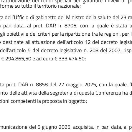
’attribuzione dei fondi speciali per garantire i livelli di p
orme su tutto il territorio nazionale;
a dell’Ufficio di gabinetto del Ministro della salute del 23
in pari data, al prot. DAR n. 8706, con la quale è stata 
i obiettivi e dei criteri per la ripartizione tra le regioni, pe
e destinate all’attuazione dell’articolo 12 del decreto legis
dell’articolo 5 del decreto legislativo n. 208 del 2007, ris
o € 294.865,50 e ad euro € 333.474,50;
ta prot. DAR n. 8858 del 27 maggio 2025, con la quale
l
to delle attività della segreteria di questa Conferenza ha d
ioni competenti la proposta in oggetto;
municazione del 6 giugno 2025, acquisita, in pari data, al 