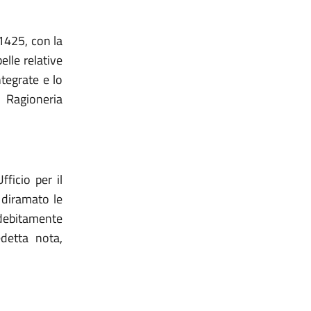
11425, con la
elle relative
ntegrate e lo
 Ragioneria
ficio per il
 diramato le
, debitamente
edetta nota,