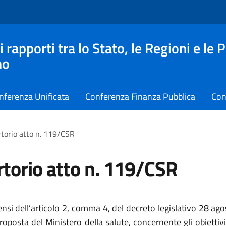
apporti tra lo Stato, le Regioni e le 
no
nferenza Unificata
Conferenza Finanza Pubblica
Con
torio atto n. 119/CSR
torio atto n. 119/CSR
ensi dell’articolo 2, comma 4, del decreto legislativo 28 ag
roposta del Ministero della salute, concernente gli obiettivi e