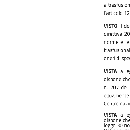
a trasfusioni
l’articolo 1
VISTO
il de
direttiva 2
norme e le 
trasfusional
oneri di spe
VISTA
la l
dispone che 
n. 207 del 
equamente r
Centro nazio
VISTA
la le
dispone che
legge 30 no