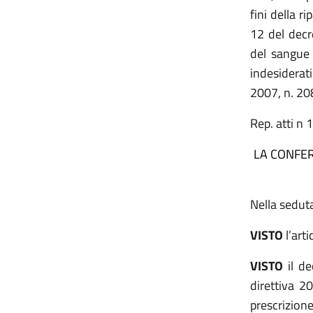
fini della r
12 del decr
del sangue 
indesiderati
2007, n. 208
Rep. atti n 
LA CONFER
Nella seduta
VISTO
l’art
VISTO
il de
direttiva 2
prescrizion