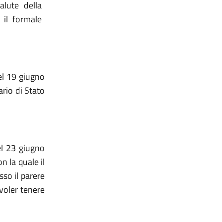
lute della
il formale
del 19 giugno
ario di Stato
el 23 giugno
 la quale il
so il parere
 voler tenere