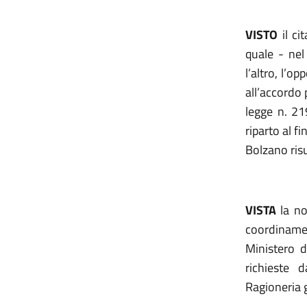
VISTO
il ci
quale - nel
l’altro, l’o
all’accordo p
legge n. 21
riparto al f
Bolzano risu
VISTA
la
no
coordinamen
Ministero d
richieste 
Ragioneria g