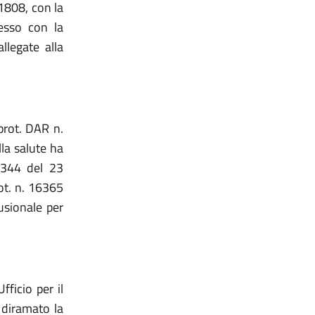
11808, con la
messo con la
llegate alla
prot. DAR n.
lla salute ha
0344 del 23
ot. n. 16365
fusionale per
fficio per il
 diramato la