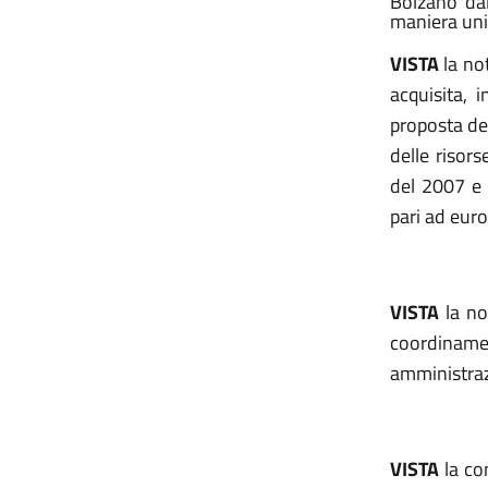
Bolzano dall
maniera unif
VISTA
la not
acquisita, 
proposta degl
delle risors
del 2007 e 
pari ad eur
VISTA
la no
coordinamen
amministraz
VISTA
la co