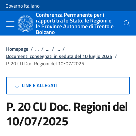
Vai al contenuto
Vai alla navigazione del sito
Governo Italiano
Conferenza Permanente per i
rapporti tra lo Stato, le Regioni e
le Province Autonome di Trento e
Cerca
Bolzano
Homepage
/
...
/
...
/
...
/
Documenti consegnati in seduta del 10 luglio 2025
/
P. 20 CU Doc. Regioni del 10/07/2025
LINK E ALLEGATI
P. 20 CU Doc. Regioni del
10/07/2025