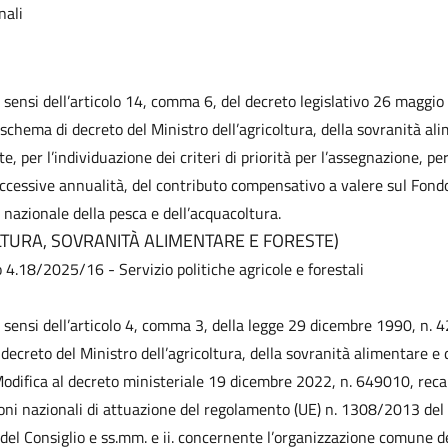
nali
i sensi dell’articolo 14, comma 6, del decreto legislativo 26 maggio
 schema di decreto del Ministro dell’agricoltura, della sovranità al
te, per l’individuazione dei criteri di priorità per l’assegnazione, p
uccessive annualità, del contributo compensativo a valere sul Fondo
à nazionale della pesca e dell’acquacoltura.
LTURA, SOVRANITÀ ALIMENTARE E FORESTE)
o 4.18/2025/16 - Servizio politiche agricole e forestali
i sensi dell’articolo 4, comma 3, della legge 29 dicembre 1990, n. 4
decreto del Ministro dell’agricoltura, della sovranità alimentare e d
odifica al decreto ministeriale 19 dicembre 2022, n. 649010, rec
oni nazionali di attuazione del regolamento (UE) n. 1308/2013 de
del Consiglio e ss.mm. e ii. concernente l’organizzazione comune d