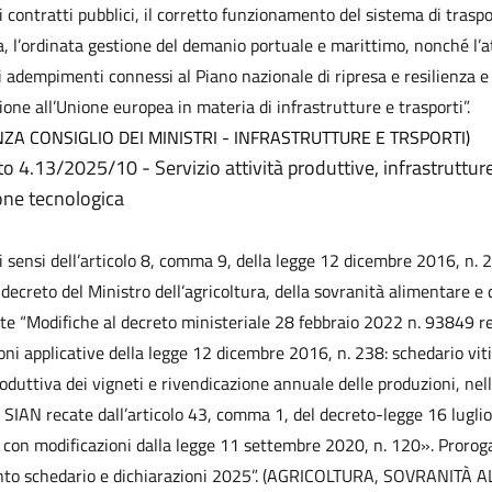
i contratti pubblici, il corretto funzionamento del sistema di traspor
a, l’ordinata gestione del demanio portuale e marittimo, nonché l’a
ili adempimenti connessi al Piano nazionale di ripresa e resilienza e 
ione all’Unione europea in materia di infrastrutture e trasporti”.
NZA CONSIGLIO DEI MINISTRI - INFRASTRUTTURE E TRSPORTI)
 4.13/2025/10 - Servizio attività produttive, infrastruttur
one tecnologica
i sensi dell’articolo 8, comma 9, della legge 12 dicembre 2016, n. 2
decreto del Ministro dell’agricoltura, della sovranità alimentare e d
e “Modifiche al decreto ministeriale 28 febbraio 2022 n. 93849 re
oni applicative della legge 12 dicembre 2016, n. 238: schedario viti
oduttiva dei vigneti e rivendicazione annuale delle produzioni, nell
 SIAN recate dall’articolo 43, comma 1, del decreto-legge 16 lugli
 con modificazioni dalla legge 11 settembre 2020, n. 120». Prorog
to schedario e dichiarazioni 2025”.
(AGRICOLTURA, SOVRANITÀ A