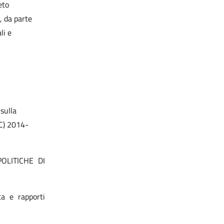
eto
, da parte
li e
sulla
C) 2014-
OLITICHE DI
ca e rapporti