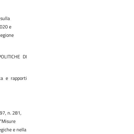
sulla
2020 e
Regione
OLITICHE DI
ca e rapporti
97, n. 281,
 “Misure
egiche e nella