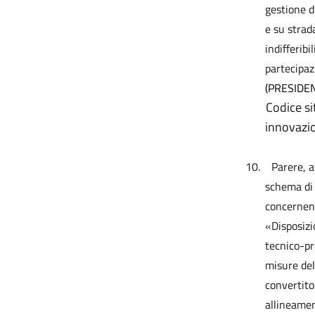
gestione d
e su strad
indifferib
partecipaz
(PRESIDE
Codice sito
innovazi
10.
Parere, a
schema di 
concernent
«Disposizi
tecnico-pr
misure del
convertito
allineamen