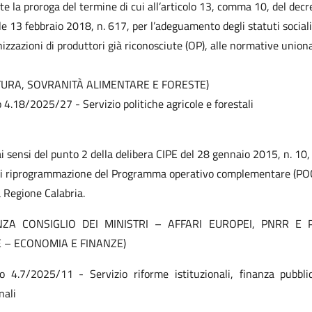
e la proroga del termine di cui all’articolo 13, comma 10, del decr
le 13 febbraio 2018, n. 617, per l’adeguamento degli statuti sociali
nizzazioni di produttori già riconosciute (OP), alle normative uniona
TURA, SOVRANITÀ ALIMENTARE E FORESTE)
o 4.18/2025/27 - Servizio politiche agricole e forestali
ai sensi del punto 2 della delibera CIPE del 28 gennaio 2015, n. 10, 
di riprogrammazione del Programma operativo complementare (PO
 Regione Calabria.
NZA CONSIGLIO DEI MINISTRI – AFFARI EUROPEI, PNRR E P
 – ECONOMIA E FINANZE)
to 4.7/2025/11 - Servizio riforme istituzionali, finanza pubbli
nali