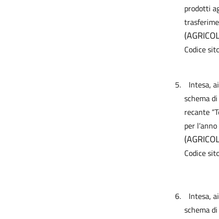
prodotti ag
trasferim
(AGRICO
Codice sit
5.
Intesa, a
schema di 
recante “T
per l’anno
(AGRICO
Codice sit
6.
Intesa, a
schema di 