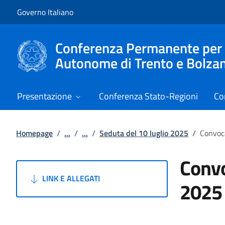
Vai al contenuto
Vai alla navigazione del sito
Governo Italiano
Conferenza Permanente per i r
Autonome di Trento e Bolza
Presentazione
Conferenza Stato-Regioni
Co
Homepage
/
...
/
...
/
Seduta del 10 luglio 2025
/
Convoca
Convo
LINK E ALLEGATI
2025