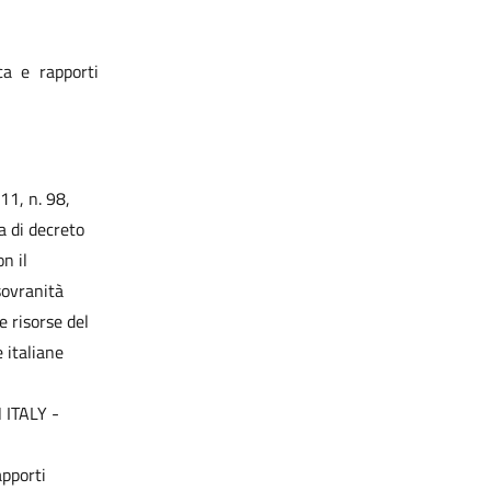
ca e rapporti
11, n. 98,
a di decreto
n il
 sovranità
e risorse del
 italiane
ITALY -
apporti