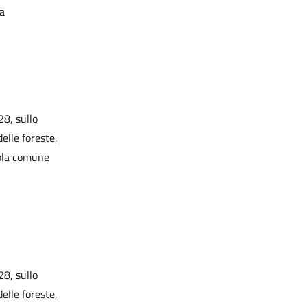
ca
28, sullo
elle foreste,
cola comune
28, sullo
elle foreste,