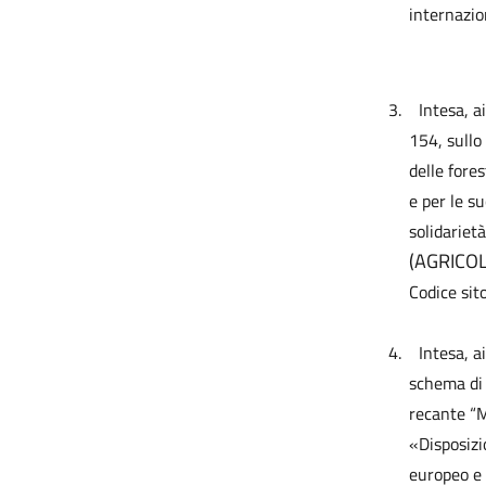
internazio
3.
Intesa, a
154, sullo
delle fores
e per le s
solidariet
(AGRICO
Codice sit
4.
Intesa, a
schema di 
recante “M
«Disposizi
europeo e 