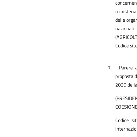
concernent
ministeria
delle orga
nazionali.
(AGRICOL
Codice sit
7.
Parere, 
proposta 
2020 della
(PRESIDE
COESIONE
Codice si
internazio