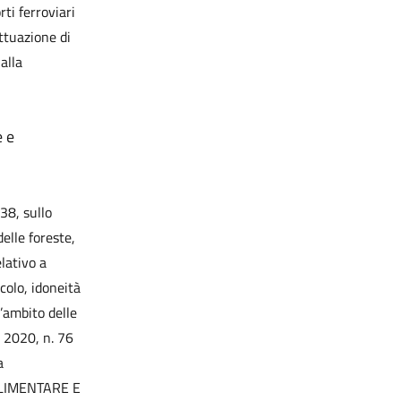
ti ferroviari
ttuazione di
alla
e e
38, sullo
elle foreste,
lativo a
colo, idoneità
’ambito delle
o 2020, n. 76
a
LIMENTARE E