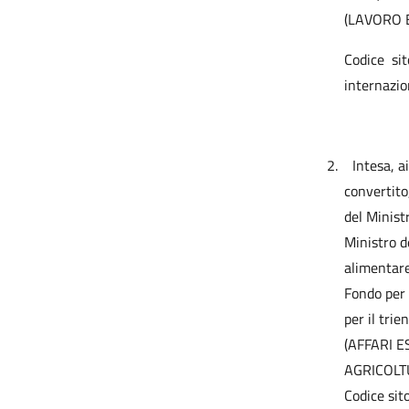
(LAVORO E
Codice si
internazio
2.
Intesa, a
convertito
del Ministr
Ministro de
alimentare
Fondo per 
per il tri
(AFFARI 
AGRICOLT
Codice sit