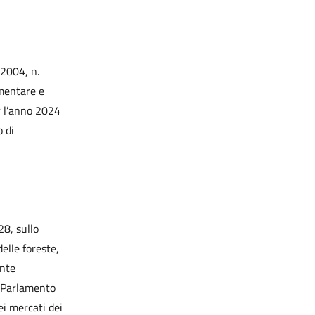
 2004, n.
imentare e
er l’anno 2024
 di
28, sullo
elle foreste,
ante
l Parlamento
ei mercati dei