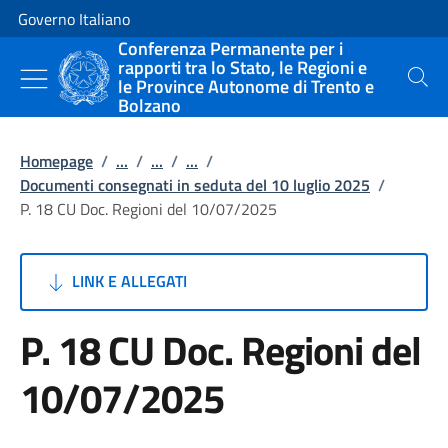
Vai al contenuto
Vai alla navigazione del sito
Governo Italiano
Conferenza Permanente per i
rapporti tra lo Stato, le Regioni e
le Province Autonome di Trento e
Cerca
Bolzano
Homepage
/
...
/
...
/
...
/
Documenti consegnati in seduta del 10 luglio 2025
/
P. 18 CU Doc. Regioni del 10/07/2025
LINK E ALLEGATI
P. 18 CU Doc. Regioni del
10/07/2025