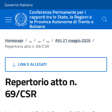
Vai al contenuto
Vai alla navigazione del sito
Governo Italiano
Conferenza Permanente per i
rapporti tra lo Stato, le Regioni e
le Province Autonome di Trento e
Cerca
Bolzano
Homepage
/
...
/
...
/
...
/
Atti 21 maggio 2026
/
Repertorio atto n. 69/CSR
LINK E ALLEGATI
Repertorio atto n.
69/CSR