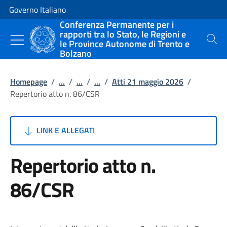
Vai al contenuto
Vai alla navigazione del sito
Governo Italiano
Conferenza Permanente per i
rapporti tra lo Stato, le Regioni e
le Province Autonome di Trento e
Cerca
Bolzano
Homepage
/
...
/
...
/
...
/
Atti 21 maggio 2026
/
Repertorio atto n. 86/CSR
LINK E ALLEGATI
Repertorio atto n.
86/CSR