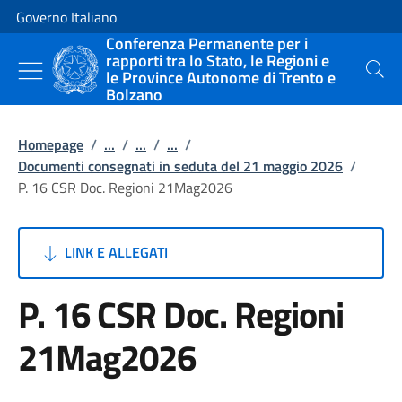
Vai al contenuto
Vai alla navigazione del sito
Governo Italiano
Conferenza Permanente per i
rapporti tra lo Stato, le Regioni e
le Province Autonome di Trento e
Cerca
Bolzano
Homepage
/
...
/
...
/
...
/
Documenti consegnati in seduta del 21 maggio 2026
/
P. 16 CSR Doc. Regioni 21Mag2026
LINK E ALLEGATI
P. 16 CSR Doc. Regioni
21Mag2026