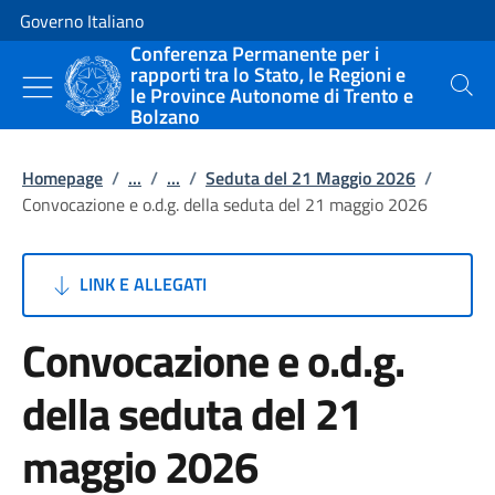
Vai al contenuto
Vai alla navigazione del sito
Governo Italiano
Conferenza Permanente per i
rapporti tra lo Stato, le Regioni e
le Province Autonome di Trento e
Cerca
Bolzano
Homepage
/
...
/
...
/
Seduta del 21 Maggio 2026
/
Convocazione e o.d.g. della seduta del 21 maggio 2026
LINK E ALLEGATI
Convocazione e o.d.g.
della seduta del 21
maggio 2026