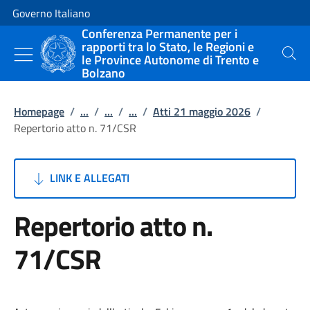
Vai al contenuto
Vai alla navigazione del sito
Governo Italiano
Conferenza Permanente per i
rapporti tra lo Stato, le Regioni e
le Province Autonome di Trento e
Cerca
Bolzano
Homepage
/
...
/
...
/
...
/
Atti 21 maggio 2026
/
Repertorio atto n. 71/CSR
LINK E ALLEGATI
Repertorio atto n.
71/CSR