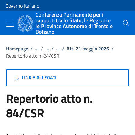
Vai al contenuto
Vai alla navigazione del sito
Governo Italiano
Conferenza Permanente per i
rapporti tra lo Stato, le Regioni e
le Province Autonome di Trento e
Cerca
Bolzano
Homepage
/
...
/
...
/
...
/
Atti 21 maggio 2026
/
Repertorio atto n. 84/CSR
LINK E ALLEGATI
Repertorio atto n.
84/CSR