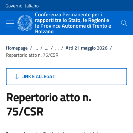
Vai al contenuto
Vai alla navigazione del sito
Governo Italiano
Conferenza Permanente per i
rapporti tra lo Stato, le Regioni e
le Province Autonome di Trento e
Cerca
Bolzano
Homepage
/
...
/
...
/
...
/
Atti 21 maggio 2026
/
Repertorio atto n. 75/CSR
LINK E ALLEGATI
Repertorio atto n.
75/CSR