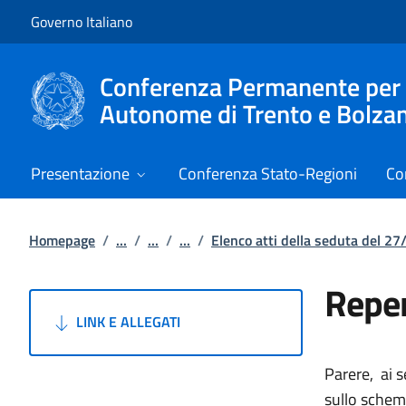
Vai al contenuto
Vai alla navigazione del sito
Governo Italiano
Conferenza Permanente per i r
Autonome di Trento e Bolza
Presentazione
Conferenza Stato-Regioni
Co
Homepage
/
...
/
...
/
...
/
Elenco atti della seduta del 2
Reper
LINK E ALLEGATI
Parere, ai 
sullo schema