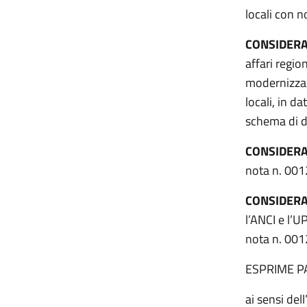
locali con 
CONSIDER
affari regio
modernizzazi
locali, in d
schema di d
CONSIDER
nota n. 0012
CONSIDER
l’ANCI e l’
nota n. 001
ESPRIME P
ai sensi del