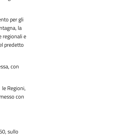
nto per gli
ontagna, la
 regionali e
el predetto
ssa, con
 le Regioni,
asmesso con
60, sullo