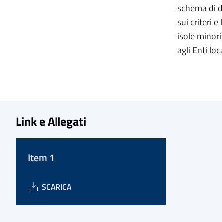
schema di de
sui criteri 
isole minori
agli Enti loca
Link e Allegati
Item 1
SCARICA