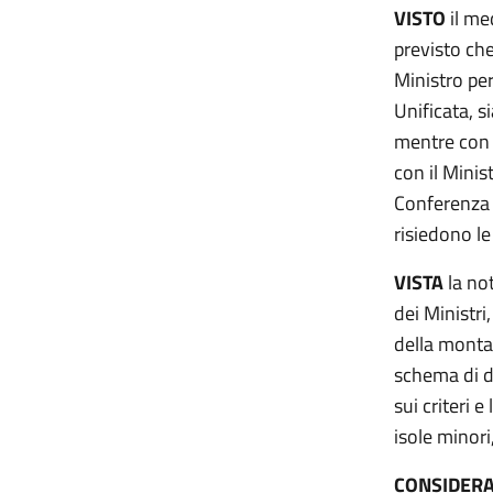
VISTO
il me
previsto che
Ministro per
Unificata, si
mentre con d
con il Minis
Conferenza U
risiedono le
VISTA
la no
dei Ministri,
della montag
schema di de
sui criteri 
isole minori
CONSIDER