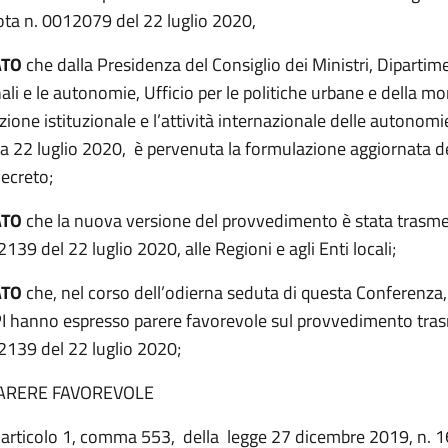
nota n. 0012079 del 22 luglio 2020,
ATO
che dalla Presidenza del Consiglio dei Ministri, Dipartime
nali e le autonomie, Ufficio per le politiche urbane e della m
one istituzionale e l’attività internazionale delle autonomie
ata 22 luglio 2020, è pervenuta la formulazione aggiornata d
ecreto;
ATO
che la nuova versione del provvedimento è stata trasme
139 del 22 luglio 2020, alle Regioni e agli Enti locali;
ATO
che, nel corso dell’odierna seduta di questa Conferenza,
UPI hanno espresso parere favorevole sul provvedimento tr
2139 del 22 luglio 2020;
ARERE FAVOREVOLE
l’articolo 1, comma 553, della legge 27 dicembre 2019, n. 1