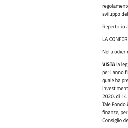
regolamento 
sviluppo del
Repertor
LA CONFER
Nella odiern
VISTA
la le
per l'anno f
quale ha pre
investimenti
2020, di 14 
Tale Fondo è
finanze, per
Consiglio de