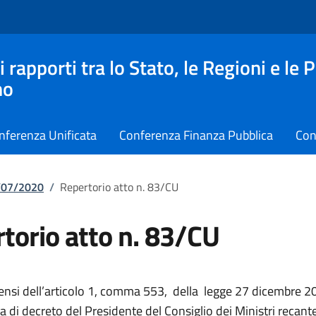
apporti tra lo Stato, le Regioni e le 
no
nferenza Unificata
Conferenza Finanza Pubblica
Con
7/07/2020
/
Repertorio atto n. 83/CU
torio atto n. 83/CU
sensi dell’articolo 1, comma 553, della legge 27 dicembre 20
 di decreto del Presidente del Consiglio dei Ministri recante