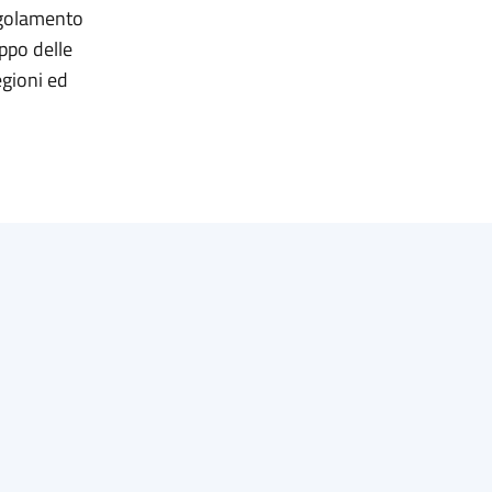
regolamento
uppo delle
egioni ed