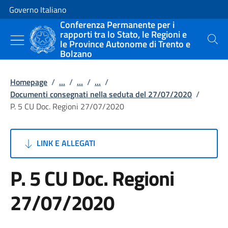
Vai al contenuto
Vai alla navigazione del sito
Governo Italiano
Conferenza Permanente per i
rapporti tra lo Stato, le Regioni e
le Province Autonome di Trento e
Cerca
Bolzano
Homepage
/
...
/
...
/
...
/
Documenti consegnati nella seduta del 27/07/2020
/
P. 5 CU Doc. Regioni 27/07/2020
LINK E ALLEGATI
P. 5 CU Doc. Regioni
27/07/2020